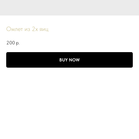
Омлет из 2х яиц
200
р.
BUY NOW