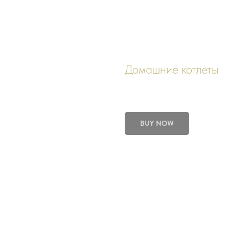
Домашние котлеты
300,00
р.
BUY NOW
Фарш куриный, фарш говяжий, лук