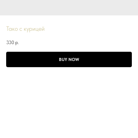
Тако с курицей
330
р.
BUY NOW
Тортилья, сладкий перец, лук, томаты, айсберг, перечный соус